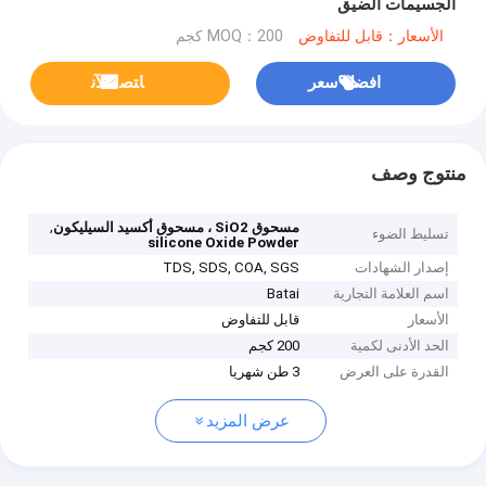
الجسيمات الضيق
الأسعار：قابل للتفاوض
MOQ：200 كجم
افضل سعر
ﺎﺘﺼﻟ ﺍﻶﻧ
منتوج وصف
,
مسحوق SiO2 ، مسحوق أكسيد السيليكون
تسليط الضوء
silicone Oxide Powder
إصدار الشهادات
TDS, SDS, COA, SGS
اسم العلامة التجارية
Batai
الأسعار
قابل للتفاوض
الحد الأدنى لكمية
200 كجم
القدرة على العرض
3 طن شهريا
عرض المزيد