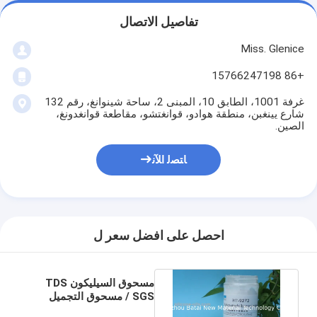
تفاصيل الاتصال
Miss. Glenice
+86 15766247198
غرفة 1001، الطابق 10، المبنى 2، ساحة شينوانغ، رقم 132
شارع يينغبن، منطقة هوادو، قوانغتشو، مقاطعة قوانغدونغ،
الصين.
ﺎﺘﺼﻟ ﺍﻶﻧ
احصل على افضل سعر ل
مسحوق السيليكون TDS
SGS / مسحوق التجميل
توزيع حجم الجسيمات