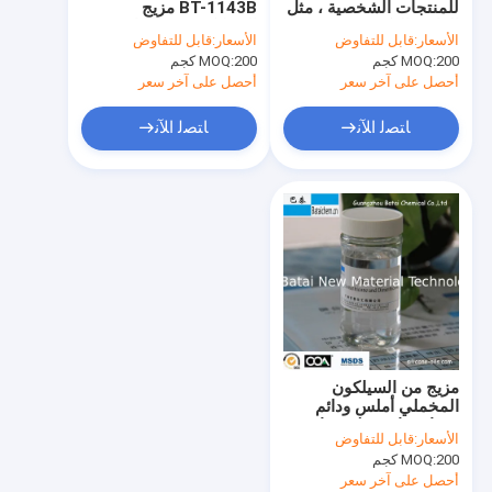
للمنتجات الشخصية ، مثل
BT-1143B مزيج
هلام المرن من السيليكون
الواقي الذكري وزيت
السيليكون مع اللباقة
الأسعار:
قابل للتفاوض
الأسعار:
قابل للتفاوض
العناية بالشعر
ودائم السلس
200 كجم
MOQ:
هلام مطاط السيليكون للماء
200 كجم
MOQ:
أحصل على آخر سعر
أحصل على آخر سعر
زيت سيليكون قابل للذوبان في الماء
ﺎﺘﺼﻟ ﺍﻶﻧ
ﺎﺘﺼﻟ ﺍﻶﻧ
شمع السيليكون
تعليق المطاط الصناعي
سائل حريري مرن
سيليكون متطاير
مستحلب السيليكون
مزيج من السيلكون
مزيج السيليكون
المخملي أملس ودائم
ممتاز مناسب لمنتجات
الأسعار:
قابل للتفاوض
زيت الشعر
زيت السيليكون فينيل ميثيل
200 كجم
MOQ:
أحصل على آخر سعر