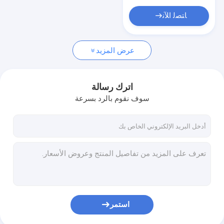
زيت السيليكون الأميني
ﺎﺘﺼﻟ ﺍﻶﻧ
زيت السيليكون
ثلاثي ميثيل سيلوكسيليكات
عرض المزيد
وكيل واقية من الشمس
اترك رسالة
سوف نقوم بالرد بسرعة
استمر