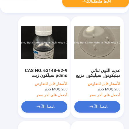
أعط متطلباتك
عديم اللون ثنائي
CAS NO. 63148-62-9
ميثيكونول سيليكون مزيج
pdms سيلكون زيت
مستحضرات التجميل
سائل / سائل درجة حرارة
الأسعار:
قابل للتفاوض
الأسعار:
قابل للتفاوض
اللزوجة 4000 Cst
عالية
200 كجم
MOQ:
200 كجم
MOQ:
أحصل على آخر سعر
أحصل على آخر سعر
ﺎﺘﺼﻟ ﺍﻶﻧ
ﺎﺘﺼﻟ ﺍﻶﻧ