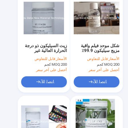
شكل موحد فيلم واقية
زيت السيليكون ذو درجة
مزيج سيليكون 99.9٪
الحرارة العالية غير
تكوين فعال
السامة وصلة الختم
الأسعار:
قابل للتفاوض
الأسعار:
قابل للتفاوض
الفريدة 0.945 الكثافة
200 كجم
MOQ:
200 كجم
MOQ:
أحصل على آخر سعر
أحصل على آخر سعر
ﺎﺘﺼﻟ ﺍﻶﻧ
ﺎﺘﺼﻟ ﺍﻶﻧ
مسكن
منتجات
معلومات عنا