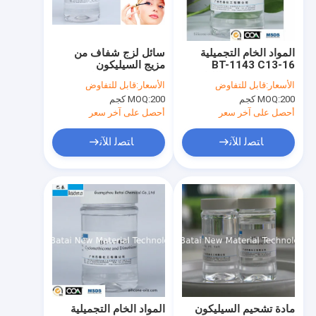
جولة في المعمل
مراقبة الجودة
المواد الخام التجميلية
سائل لزج شفاف من
BT-1143 C13-16
مزيج السيليكون
اتصل بنا
Isoparaffin مع اللباقة
Tasteles تشكيل رقم
الأسعار:
قابل للتفاوض
الأسعار:
قابل للتفاوض
وتدوم بسلاسة
EINECS N / A
200 كجم
MOQ:
200 كجم
MOQ:
أخبار
أحصل على آخر سعر
أحصل على آخر سعر
ﺎﺘﺼﻟ ﺍﻶﻧ
ﺎﺘﺼﻟ ﺍﻶﻧ
عامل انتشار الضوء
برايمر عضوي للوجه
كابريل الميثيكون
بولي ميثيل سيلسيسكوكسان
مسحوق سيليكون
مادة تشحيم السيليكون
المواد الخام التجميلية