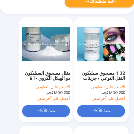
أعط متطلباتك
1.32 مسحوق سيليكون
يقلل مسحوق السيليكون
الثقل النوعي / جزيئات
ذو الهيكل الكروي BT-
السيليكون 0.35 الكثافة
9273 من امتصاص الزيت
الأسعار:
قابل للتفاوض
الأسعار:
قابل للتفاوض
الظاهرية
العالي / امتصاص الدهون
200 كجم
MOQ:
200 كجم
MOQ:
أحصل على آخر سعر
أحصل على آخر سعر
ﺎﺘﺼﻟ ﺍﻶﻧ
ﺎﺘﺼﻟ ﺍﻶﻧ