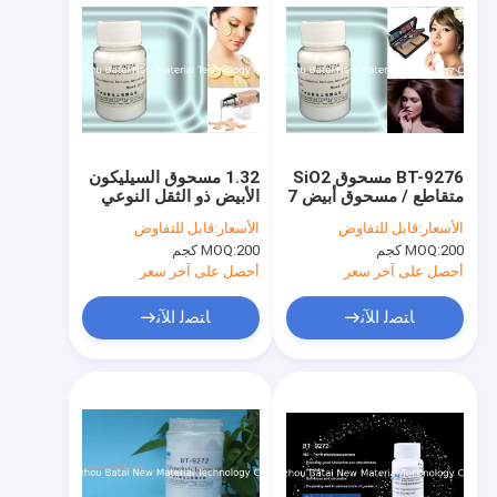
BT-9276 مسحوق SiO2
1.32 مسحوق السيليكون
متقاطع / مسحوق أبيض 7
الأبيض ذو الثقل النوعي
ميكرون متوسط ​​حجم
0.35 السائبة COA
الأسعار:
قابل للتفاوض
الأسعار:
قابل للتفاوض
الجسيمات
MSDS
200 كجم
MOQ:
200 كجم
MOQ:
أحصل على آخر سعر
أحصل على آخر سعر
ﺎﺘﺼﻟ ﺍﻶﻧ
ﺎﺘﺼﻟ ﺍﻶﻧ
مسكن
منتجات
معلومات عنا