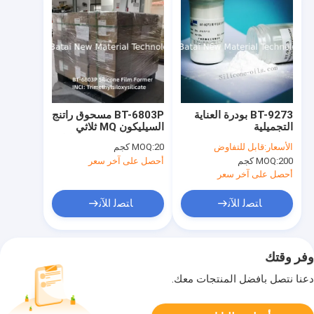
BT-9273 بودرة العناية
BT-6803P مسحوق راتنج
التجميلية
السيليكون MQ ثلاثي
Polymethylsilsesquioxane
ميثيل سيليكسي سيليكات
الأسعار:
قابل للتفاوض
20 كجم
MOQ:
بنسبة 99.9٪ نقاء
| سريع الذوبان، خالٍ من
200 كجم
MOQ:
أحصل على آخر سعر
المذيبات لتركيبات تدوم
طويلاً
أحصل على آخر سعر
ﺎﺘﺼﻟ ﺍﻶﻧ
ﺎﺘﺼﻟ ﺍﻶﻧ
وفر وقتك
دعنا نتصل بأفضل المنتجات معك.