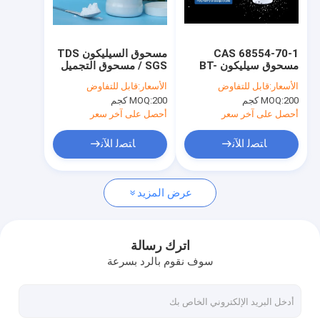
جولة في المعمل
مراقبة الجودة
CAS 68554-70-1
مسحوق السيليكون TDS
مسحوق سيليكون BT-
SGS / مسحوق التجميل
اتصل بنا
9272 شهادة TDS / SGS
توزيع حجم الجسيمات
الأسعار:
قابل للتفاوض
الأسعار:
قابل للتفاوض
الضيق
200 كجم
MOQ:
200 كجم
MOQ:
أخبار
أحصل على آخر سعر
أحصل على آخر سعر
ﺎﺘﺼﻟ ﺍﻶﻧ
ﺎﺘﺼﻟ ﺍﻶﻧ
عامل انتشار الضوء
عرض المزيد
برايمر عضوي للوجه
كابريل الميثيكون
اترك رسالة
سوف نقوم بالرد بسرعة
بولي ميثيل سيلسيسكوكسان
مسحوق سيليكون