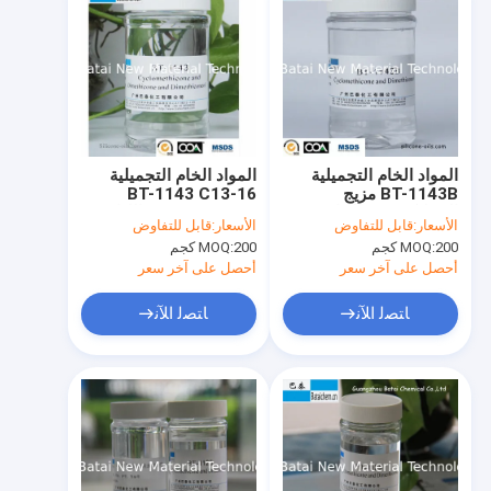
المواد الخام التجميلية
المواد الخام التجميلية
BT-1143B مزيج
BT-1143 C13-16
السيليكون مع اللباقة
Isoparaffin مع اللباقة
الأسعار:
قابل للتفاوض
الأسعار:
قابل للتفاوض
ودائم السلس
وتدوم بسلاسة
200 كجم
MOQ:
200 كجم
MOQ:
أحصل على آخر سعر
أحصل على آخر سعر
ﺎﺘﺼﻟ ﺍﻶﻧ
ﺎﺘﺼﻟ ﺍﻶﻧ
مسكن
منتجات
معلومات عنا