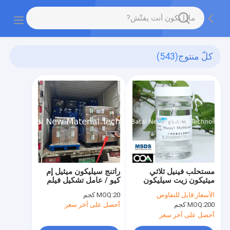
كلّ منتوج
(543)
مستحلب فينيل ثلاثي
راتنج سيليكون ميثيل إم
ميثيكون زيت سيليكون
كيو / عامل تشكيل فيلم
PDMS منخفض اللزوجة
تجميلي من ثلاثي ميثيل
الأسعار:
قابل للتفاوض
20 كجم
MOQ:
BT-6156
سيلوكسي سيليكات
200 كجم
MOQ:
أحصل على آخر سعر
بنسبة 100%
أحصل على آخر سعر