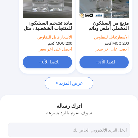
جولة في المعمل
مراقبة الجودة
مزيج من السيلكون
مادة تشحيم السيليكون
المخملي أملس ودائم
للمنتجات الشخصية ، مثل
اتصل بنا
ممتاز مناسب لمنتجات
الواقي الذكري وزيت
الأسعار:
قابل للتفاوض
الأسعار:
قابل للتفاوض
زيت الشعر
العناية بالشعر
200 كجم
MOQ:
200 كجم
MOQ:
أخبار
أحصل على آخر سعر
أحصل على آخر سعر
ﺎﺘﺼﻟ ﺍﻶﻧ
ﺎﺘﺼﻟ ﺍﻶﻧ
عامل انتشار الضوء
عرض المزيد
برايمر عضوي للوجه
كابريل الميثيكون
اترك رسالة
سوف نقوم بالرد بسرعة
بولي ميثيل سيلسيسكوكسان
مسحوق سيليكون