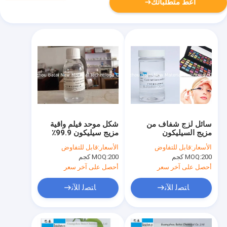
أعط متطلباتك
سائل لزج شفاف من
شكل موحد فيلم واقية
مزيج السيليكون
مزيج سيليكون 99.9٪
Tasteles تشكيل رقم
تكوين فعال
الأسعار:
قابل للتفاوض
الأسعار:
قابل للتفاوض
EINECS N / A
200 كجم
MOQ:
200 كجم
MOQ:
أحصل على آخر سعر
أحصل على آخر سعر
ﺎﺘﺼﻟ ﺍﻶﻧ
ﺎﺘﺼﻟ ﺍﻶﻧ