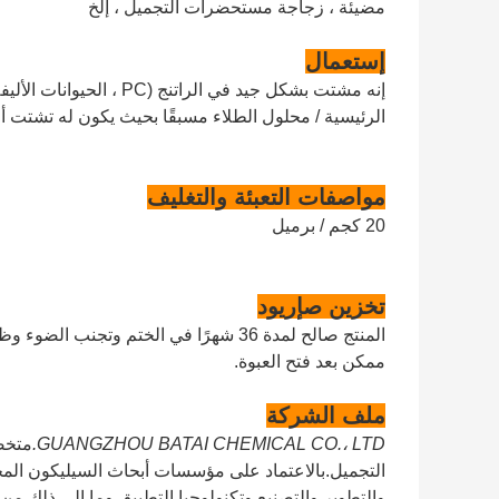
مضيئة ، زجاجة مستحضرات التجميل ، إلخ
إستعمال
الرئيسية / محلول الطلاء مسبقًا بحيث يكون له تشتت 
مواصفات التعبئة والتغليف
20 كجم / برميل
تخزين
ص
إريود
المنتج صالح لمدة 36 شهرًا في الختم 
ممكن بعد فتح العبوة.
ملف الشركة
GUANGZHOU BATAI CHEMICAL CO.، LTD.
متخص
التجميل.بالاعتماد على مؤسسات أبحاث السيليكون المح
والتطوير والتصنيع وتكنولوجيا التطبيق وما إلى ذلك.من خ