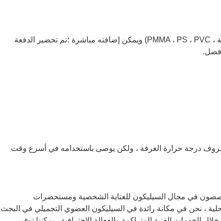
إنه مشتت بشكل جيد في الراتنج (PC ، الحيوانات الأليفة ، PMMA ، PS ، PVC) ويمكن إضافته مباشرة ؛تم تحضير الدفعة
أفضل.
وتجنب الضوء وظروف درجة حرارة الغرفة ، ولكن يوصى باستخدامه في أسرع وقت
صون في مجال السيليكون للعناية الشخصية ومستحضرات
لية ، نحن في مكانة رائدة في السيليكون العضوي التجميلي في البحث
لال الخدمات الفنية المتراكمة والفعالة الاحترافية ، يمكننا توفير