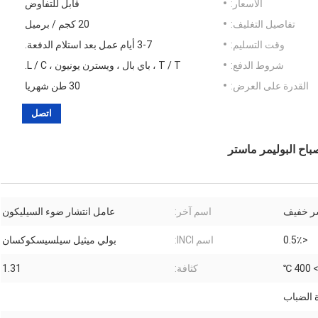
الأسعار:
قابل للتفاوض
تفاصيل التغليف:
20 كجم / برميل
وقت التسليم:
3-7 أيام عمل بعد استلام الدفعة.
شروط الدفع:
T / T ، باي بال ، ويسترن يونيون ، L / C.
القدرة على العرض:
30 طن شهريا
اتصل
اح البوليمر ماستر
ر خفيف
اسم آخر:
عامل انتشار ضوء السيليكون
<0.5٪
اسم INCI:
بولي ميثيل سيلسيسكوكسان
> 400 
كثافة:
1.31
ة الضباب