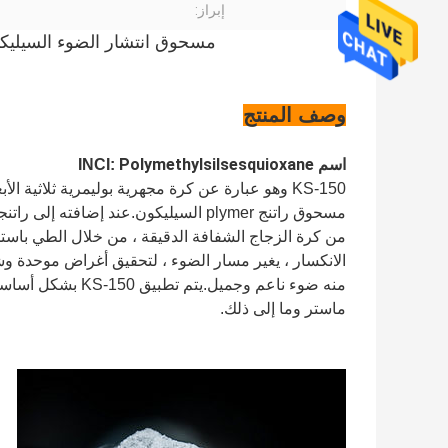
إبراز:
مسحوق انتشار الضوء السيليكو
وصف المنتج
Polymethylsilsesquioxane
اسم INCI:
KS-150 وهو عبارة عن كرة مجهرية بوليمرية ثلاثي
مسحوق راتنج plymer السيليكون.عند إض
من كرة الزجاج الشفافة الدقيقة ، من خلال الطي باستخد
الانكسار ، يغير مسار الضوء ، لتحقيق أغراض موحدة و
ماستر وما إلى ذلك.