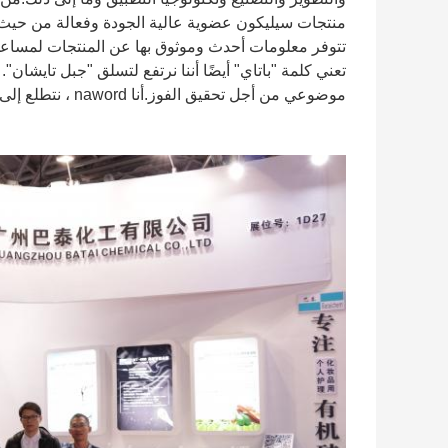
منتجات سيليكون عضوية عالية الجودة وفعالة من حيث 
تتوفر معلومات أحدث وموثوق بها عن المنتجات لمساعد
تعني كلمة "باتاي" أيضًا أننا نرتفع لتسلق "جبل تايشان"
موضوعي من أجل تحقيق الفوز.أنا naword ، نتطلع إلى التنمية المشتركة والمهنة الرائعة المتبادلة مع عملائنا في المستقبل.