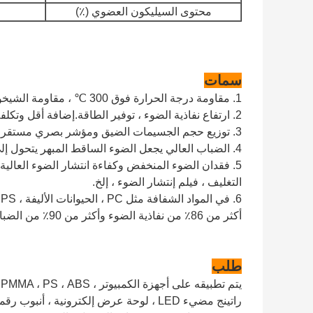
محتوى السيليكون العضوي (٪)
سمات
1. مقاومة درجة الحرارة فوق 300 ℃ ، مقاومة الشيخوخة ، لا اصفرار ، لا البقع السوداء.
2. ارتفاع نفاذية الضوء ، توفير الطاقة.إضافة أقل وتكلفة منخفضة ؛
3. توزيع حجم الجسيمات الضيق ومؤشر بصري مستقر.
4. الضباب العالي يجعل الضوء الساقط المبهر يتحول إلى ضوء ناعم غير مزعج.
التغليف ، فيلم إنتشار الضوء ، إلخ.
أكثر من 86٪ من نفاذية الضوء وأكثر من 90٪ من الضباب.
طلب
راتينج مضيء LED ، لوحة عرض إلكترونية 