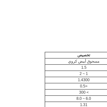
تخصيص
مسحوق أبيض كروي
1.5
1 ~ 2
1.4300
<0.5
> 300
6.0 ~ 8.0
1.31