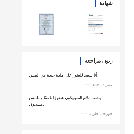
شهادة
زبون مراجعة
أنا سعيد للعثور على مادة جيدة من الصين.
—— عمران احمد
يجلب هلام السيليكون شعورًا ناعمًا وملمس
مسحوق.
—— جورجي جارديا