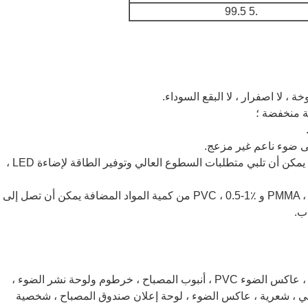
.5 99.5
5. فقدان الضوء المنخفض وكفاءة انتشار الضوء العالية يمكن أن تلبي متطلبات السطوع العالي وتوفير الطاقة لإضاءة LED ،
6. في المواد الشفافة مثل PC ، الحيوانات الأليفة ، PMMA ، PS و PVC ، 0.5-1٪ من كمية المواد المضافة يمكن أن تصل إلى
يتم تطبيقه على أجهزة الكمبيوتر ، PMMA ، PS ، ABS ، عاكس الضوء PVC ، أنبوب المصباح ، خرطوم ولوحة نشر الضوء ،
، أنبوب رقمي ، شعرية ، عاكس الضوء ، لوحة إعلان صندوق المصباح ، شخصية