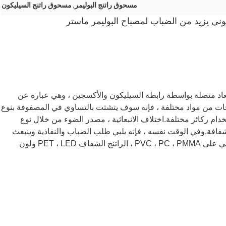
مسحوق راتنج البوليمر
,
مسحوق راتنج السيليكون
ني يزيد من الضباب لمصباح البوليمر ماستر
ة الأبعاد متصلة بواسطة رابطة السيليكون والأكسجين ، وهي عبارة عن
افته إلى راتنجات من مواد مختلفة ، فإنه سوف يتشتت بالتساوي في المصفوفة بنوع
ام ركائز مختلفة.اختلاف الانبعاثية ، مصدر الضوء من خلال نوع
شفافة.وفي الوقت نفسه ، فإنه يلبي طلب الضباب والنفاذية وينبعث
منه ضوء ناعم وجميل.يتم تطبيق KS-150 بشكل أساسي على PVC ، PC ، PMMA ، الراتنج الشفاف PET ، LED ولون