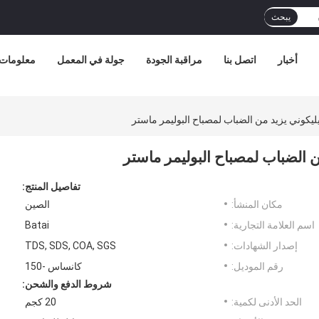
يبحث
أخبار
اتصل بنا
مراقبة الجودة
جولة في المعمل
معلومات 
يكوني يزيد من الضباب لمصباح البوليمر ماستر
 الضباب لمصباح البوليمر ماستر
تفاصيل المنتج:
مكان المنشأ:
الصين
اسم العلامة التجارية:
Batai
إصدار الشهادات:
TDS, SDS, COA, SGS
رقم الموديل:
كانساس -150
شروط الدفع والشحن:
الحد الأدنى لكمية:
20 كجم