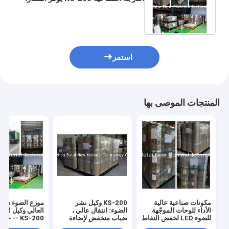
متساويًا - لإضاءة LED وشاشات LCD
استمر
المنتجات الموصى بها
مكونات صناعية عالية
KS-200 وكيل نشر
موزع الضوء ذو ا
الأداء للوحات الموجّهة
الضوء: انتقال عالي ،
العالي وكيل انتش
للضوء LED لخفض النقاط
ضباب منخفض لإضاءة
KS-200 -- 
الساخنة والوهج
LED الراقية وألواح
لتحسين الكفاءة 