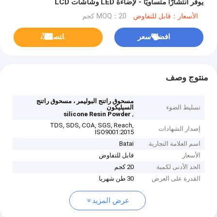
يوفر انتشارًا متساويًا - لإضاءة LED وشاشات LCD
الأسعار：قابل للتفاوض
MOQ：20 كجم
افضل سعر
ﺎﺘﺼﻟ ﺍﻶﻧ
منتوج وصف
مسحوق راتنج البوليمر ، مسحوق راتنج
تسليط الضوء
السيليكون
,
silicone Resin Powder
TDS, SDS, COA, SGS, Reach,
إصدار الشهادات
ISO9001:2015
اسم العلامة التجارية
Batai
الأسعار
قابل للتفاوض
الحد الأدنى لكمية
20 كجم
القدرة على العرض
30 طن شهريا
عرض المزيد