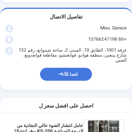
تفاصيل الاتصال
Miss. Glenice
+86 15766247198
غرفة 1001، الطابق 10، المبنى 2، ساحة شينوانغ، رقم 132
شارع يينغبن، منطقة هوادو، قوانغتشو، مقاطعة قوانغدونغ،
الصين.
ﺎﺘﺼﻟ ﺍﻶﻧ
احصل على افضل سعر ل
عامل انتشار الضوء عالي النفاذية من
الدرجة الصناعية KS-200 يوفر انتشارًا