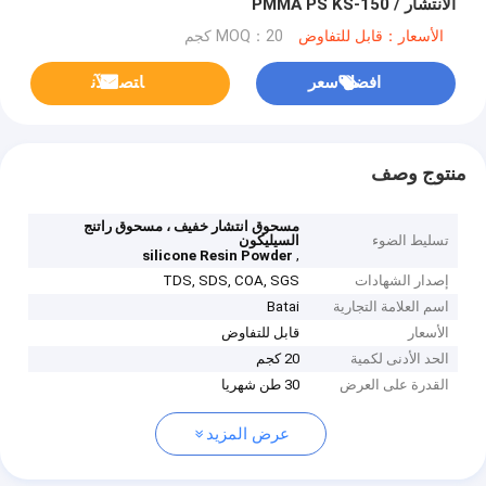
الانتشار / PMMA PS KS-150
الأسعار：قابل للتفاوض
MOQ：20 كجم
افضل سعر
ﺎﺘﺼﻟ ﺍﻶﻧ
منتوج وصف
مسحوق انتشار خفيف ، مسحوق راتنج
تسليط الضوء
السيليكون
,
silicone Resin Powder
إصدار الشهادات
TDS, SDS, COA, SGS
اسم العلامة التجارية
Batai
الأسعار
قابل للتفاوض
الحد الأدنى لكمية
20 كجم
القدرة على العرض
30 طن شهريا
عرض المزيد