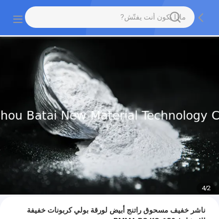
4
/
2
ناشر خفيف مسحوق راتنج أبيض لورقة بولي كربونات خفيفة