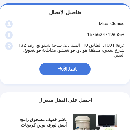
تفاصيل الاتصال
Miss. Glenice
+86 15766247198
غرفة 1001، الطابق 10، المبنى 2، ساحة شينوانغ، رقم 132
شارع يينغبن، منطقة هوادو، قوانغتشو، مقاطعة قوانغدونغ،
الصين.
ﺎﺘﺼﻟ ﺍﻶﻧ
احصل على افضل سعر ل
ناشر خفيف مسحوق راتنج
أبيض لورقة بولي كربونات