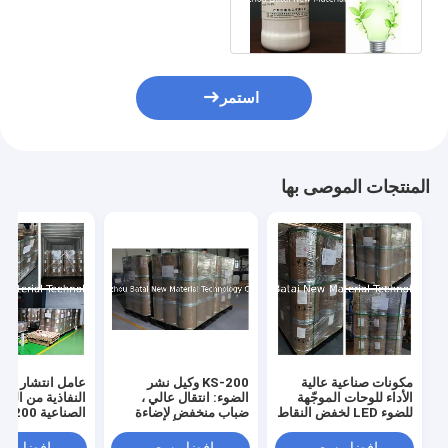
خفيفة الانتشار / PMMA PS
KS-150
استمر
المنتجات الموصى بها
مكونات صناعية عالية
KS-200 وكيل نشر
عامل انتشار الض
الأداء للوحات الموجّهة
الضوء: انتقال عالي ،
النفاذية من الدر
للضوء LED لخفض النقاط
ضباب منخفض لإضاءة
الساخنة والوهج
LED الراقية وألواح
انتشارًا متساويًا 
العرض
LED وشاشات LCD