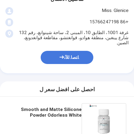
Miss. Glenice
+86 15766247198
غرفة 1001، الطابق 10، المبنى 2، ساحة شينوانغ، رقم 132
شارع يينغبن، منطقة هوادو، قوانغتشو، مقاطعة قوانغدونغ،
الصين.
ﺎﺘﺼﻟ ﺍﻶﻧ
احصل على افضل سعر ل
Smooth and Matte Silicone
Powder Odorless White
Powder for Long Lasting
Effects