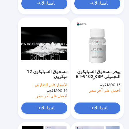
ﺎﺘﺼﻟ ﺍﻶﻧ
ﺎﺘﺼﻟ ﺍﻶﻧ
يوفر مسحوق السيليكون
مسحوق السيليكون 12
التجميلي BT-9102 KSP
ميكرون
101 تحكمًا فعالًا في
16 كجم
MOQ:
الأسعار:
قابل للتفاوض
الزيت في البودرة السائبة
أحصل على آخر سعر
16 كجم
MOQ:
أحصل على آخر سعر
ﺎﺘﺼﻟ ﺍﻶﻧ
ﺎﺘﺼﻟ ﺍﻶﻧ