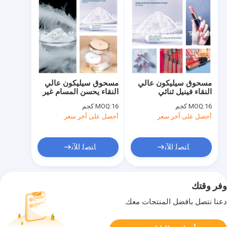
مسحوق سيليكون عالي
مسحوق سيليكون عالي
النقاء فينيل ثنائي
النقاء يحسن المسام غير
الميثيكون ميثيكون
المرئية ولون البشرة
16 كجم
MOQ:
16 كجم
MOQ:
Silsesquioxane
الطبيعي أثناء وجوده في
أحصل على آخر سعر
أحصل على آخر سعر
Crosspolymer في
البودرة السائبة
مستحضرات التجميل
ﺎﺘﺼﻟ ﺍﻶﻧ
ﺎﺘﺼﻟ ﺍﻶﻧ
وفر وقتك
دعنا نتصل بأفضل المنتجات معك.