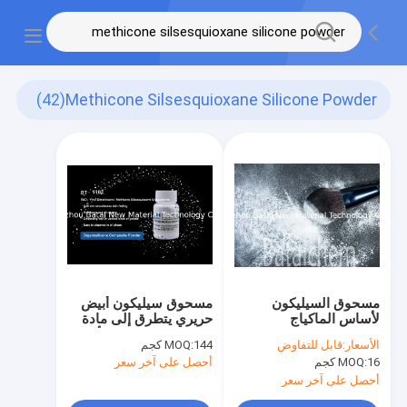
(42)
Methicone Silsesquioxane Silicone Powder
مسحوق السيليكون
مسحوق سيليكون أبيض
لأساس الماكياج
حريري يتطرق إلى مادة
الفينيل دايميثيكون لأحمر
الأسعار:
قابل للتفاوض
144 كجم
MOQ:
الشفاه السائل غير اللامع
16 كجم
MOQ:
أحصل على آخر سعر
أحصل على آخر سعر