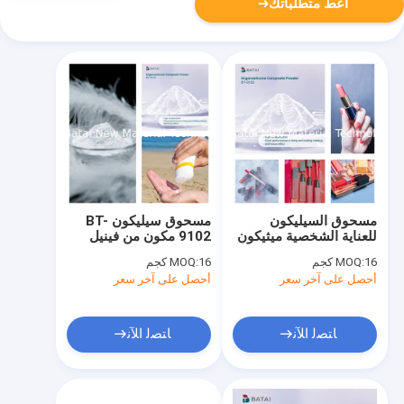
أعط متطلباتك
مسحوق السيليكون
مسحوق سيليكون BT-
للعناية الشخصية ميثيكون
9102 مكون من فينيل
Silsesquioxane
دايميثيكون ميثيكون
16 كجم
MOQ:
16 كجم
MOQ:
Crosspolymer في
سيلسيكوكسان
أحصل على آخر سعر
أحصل على آخر سعر
الأساس
كروسبوليمر
ﺎﺘﺼﻟ ﺍﻶﻧ
ﺎﺘﺼﻟ ﺍﻶﻧ