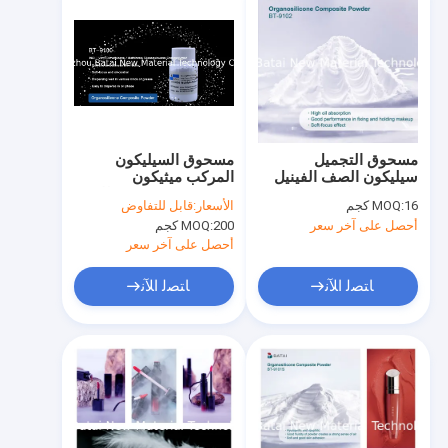
مسحوق التجميل
مسحوق السيليكون
سيليكون الصف الفينيل
المركب ميثيكون
ثنائي الميثيكون ميثيكون
Silsesquioxane طلاء
16 كجم
MOQ:
الأسعار:
قابل للتفاوض
Silsesquioxane
البوليمر المتقاطع تأثير
أحصل على آخر سعر
200 كجم
MOQ:
Crosspolymer للواقي
سلس
من الشمس
أحصل على آخر سعر
ﺎﺘﺼﻟ ﺍﻶﻧ
ﺎﺘﺼﻟ ﺍﻶﻧ
مسكن
منتجات
معلومات عنا