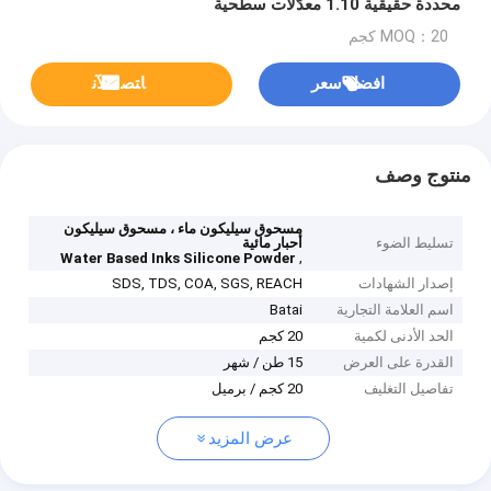
محددة حقيقية 1.10 معدّلات سطحية
MOQ：20 كجم
افضل سعر
ﺎﺘﺼﻟ ﺍﻶﻧ
منتوج وصف
مسحوق سيليكون ماء ، مسحوق سيليكون
تسليط الضوء
أحبار مائية
,
Water Based Inks Silicone Powder
إصدار الشهادات
SDS, TDS, COA, SGS, REACH
اسم العلامة التجارية
Batai
الحد الأدنى لكمية
20 كجم
القدرة على العرض
15 طن / شهر
تفاصيل التغليف
20 كجم / برميل
عرض المزيد