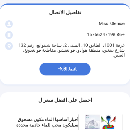
تفاصيل الاتصال
Miss. Glenice
+86 15766247198
غرفة 1001، الطابق 10، المبنى 2، ساحة شينوانغ، رقم 132
شارع يينغبن، منطقة هوادو، قوانغتشو، مقاطعة قوانغدونغ،
الصين.
ﺎﺘﺼﻟ ﺍﻶﻧ
احصل على افضل سعر ل
أحبار أساسها الماء مكون مسحوق
سيليكون محب للماء جاذبية محددة