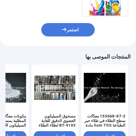
حقيقية 1.10 معدّلات سطحية
استمر
المنتجات الموصى بها
153668-87-2 معدّلات
مسحوق السيليكون
مكونات معدِّلات
سطح الطلاء في طلاء حبر
العضوي الدقيق للغاية
المطلية بمسحو
الطباعة 5um TDS مادة
BT-9103 لطلاء الطلاء
السيليكون الأبيض S
مضافة لطلاء مسحوق
16 كجم / طبل
السيليكون