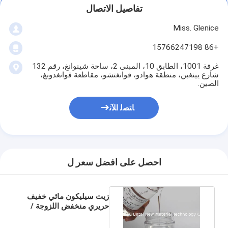
تفاصيل الاتصال
Miss. Glenice
+86 15766247198
غرفة 1001، الطابق 10، المبنى 2، ساحة شينوانغ، رقم 132
شارع يينغبن، منطقة هوادو، قوانغتشو، مقاطعة قوانغدونغ،
الصين.
ﺎﺘﺼﻟ ﺍﻶﻧ
احصل على افضل سعر ل
زيت سيليكون مائي خفيف
حريري منخفض اللزوجة /
جل سيليكون BT-1168