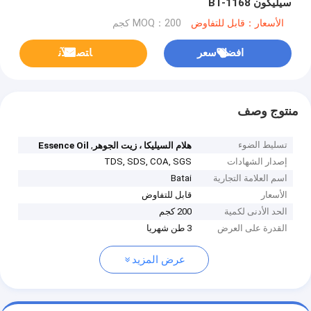
سيليكون BT-1168
الأسعار：قابل للتفاوض
MOQ：200 كجم
افضل سعر
ﺎﺘﺼﻟ ﺍﻶﻧ
منتوج وصف
تسليط الضوء
,
هلام السيليكا ، زيت الجوهر
Essence Oil
إصدار الشهادات
TDS, SDS, COA, SGS
اسم العلامة التجارية
Batai
الأسعار
قابل للتفاوض
الحد الأدنى لكمية
200 كجم
القدرة على العرض
3 طن شهريا
عرض المزيد