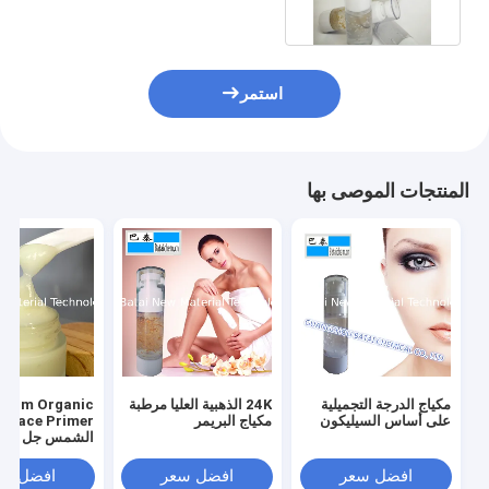
استمر
المنتجات الموصى بها
مكياج الدرجة التجميلية
24K الذهبية العليا مرطبة
على أساس السيليكون
مكياج البريمر
imer
تغطية SPF عالية
افضل سعر
افضل سعر
افضل سع