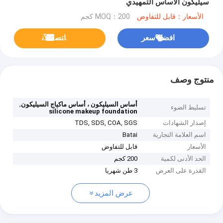
سيليكون الأساس التمهيدي
الأسعار：قابل للتفاوض
MOQ：200 كجم
افضل سعر
ﺎﺘﺼﻟ ﺍﻶﻧ
منتوج وصف
,
أساس السيليكون ، أساس ماكياج السيليكون
تسليط الضوء
silicone makeup foundation
إصدار الشهادات
TDS, SDS, COA, SGS
اسم العلامة التجارية
Batai
الأسعار
قابل للتفاوض
الحد الأدنى لكمية
200 كجم
القدرة على العرض
3 طن شهريا
عرض المزيد