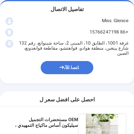
تفاصيل الاتصال
Miss. Glenice
+86 15766247198
غرفة 1001، الطابق 10، المبنى 2، ساحة شينوانغ، رقم 132
شارع يينغبن، منطقة هوادو، قوانغتشو، مقاطعة قوانغدونغ،
الصين.
ﺎﺘﺼﻟ ﺍﻶﻧ
احصل على افضل سعر ل
OEM مستحضرات التجميل
سيليكون أساس ماكياج التمهيدي ،
سيليكون الأساس التمهيدي