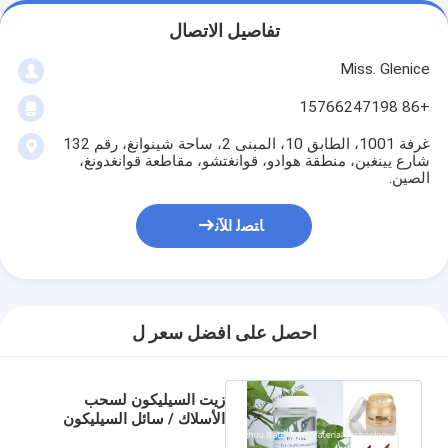
تفاصيل الاتصال
Miss. Glenice
+86 15766247198
غرفة 1001، الطابق 10، المبنى 2، ساحة شينوانغ، رقم 132
شارع يينغبن، منطقة هوادو، قوانغتشو، مقاطعة قوانغدونغ،
الصين.
ﺎﺘﺼﻟ ﺍﻶﻧ
احصل على افضل سعر ل
زيت السيليكون لسحب
الأسلاك / سائل السيليكون
عالي اللزوجة 1.40 معامل