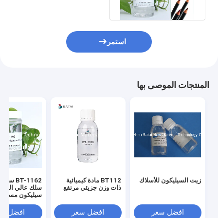
الانكسار
استمر
المنتجات الموصى بها
زيت السيليكون للأسلاك
BT112 مادة كيميائية
BT-1162 س
ذات وزن جزيئي مرتفع
سلك عالي اللزو
سيليكون مستح
تجميل درجة رف 
عامين
افضل سعر
افضل سعر
افضل سع