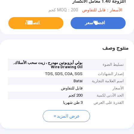
اللزوجة 1.40 معامل الانكسار
الأسعار：قابل للتفاوض
MOQ：200 كجم
افضل سعر
ﺎﺘﺼﻟ ﺍﻶﻧ
منتوج وصف
,
بولي أيزوبوتين مهدرج ، زيت سحب الأسلاك
تسليط الضوء
Wire Drawing Oil
إصدار الشهادات
TDS, SDS, COA, SGS
اسم العلامة التجارية
Batai
الأسعار
قابل للتفاوض
الحد الأدنى لكمية
200 كجم
القدرة على العرض
3 طن شهريا
عرض المزيد