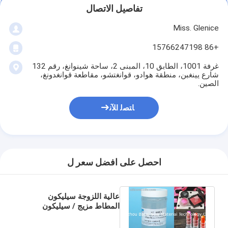
تفاصيل الاتصال
Miss. Glenice
+86 15766247198
غرفة 1001، الطابق 10، المبنى 2، ساحة شينوانغ، رقم 132
شارع يينغبن، منطقة هوادو، قوانغتشو، مقاطعة قوانغدونغ،
الصين.
ﺎﺘﺼﻟ ﺍﻶﻧ
احصل على افضل سعر ل
عالية اللزوجة سيليكون
المطاط مزيج / سيليكون
المطاط جل السطحية الجافة
اللمس BT-9063