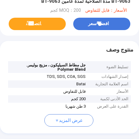
BT-9063 مدة الصلاحية لمدة عامين BT-9063
الأسعار：قابل للتفاوض
MOQ：200 كجم
افضل سعر
ﺎﺘﺼﻟ ﺍﻶﻧ
منتوج وصف
,
جل مطاط السيليكون ، مزيج بوليمر
تسليط الضوء
Polymer Blend
إصدار الشهادات
TDS, SDS, COA, SGS
اسم العلامة التجارية
Batai
الأسعار
قابل للتفاوض
الحد الأدنى لكمية
200 كجم
القدرة على العرض
3 طن شهريا
عرض المزيد