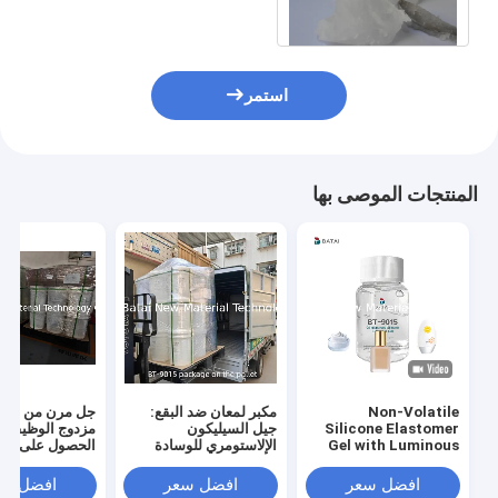
لمدة عامين BT-9063
استمر
المنتجات الموصى بها
Non-Volatile
مكبر لمعان ضد البقع:
جل مرن من السي
Silicone Elastomer
جيل السيليكون
مزدوج الوظيفة: ي
Gel with Luminous
الإلاستومري للوسادة
الحصول على لم
Finish and Silky Soft
المخملية، نموذج لمعان
نهائية غير قابلة ل
Touch for Anti-
شفاه مقاوم للتحويل
وغير لامعة للغاية
افضل سعر
افضل سعر
افضل سع
Dullness Foundation
الملمس للشفاه