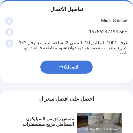
تفاصيل الاتصال
Miss. Glenice
+86 15766247198
غرفة 1001، الطابق 10، المبنى 2، ساحة شينوانغ، رقم 132
شارع يينغبن، منطقة هوادو، قوانغتشو، مقاطعة قوانغدونغ،
الصين.
ﺎﺘﺼﻟ ﺍﻶﻧ
احصل على افضل سعر ل
ملمس زلق من السيليكون
المطاطي مزيج مستحضرات
التجميل BT-9063 مدة الصلاحية