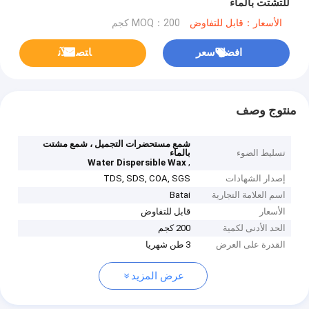
للتشتت بالماء
الأسعار：قابل للتفاوض
MOQ：200 كجم
افضل سعر
ﺎﺘﺼﻟ ﺍﻶﻧ
منتوج وصف
شمع مستحضرات التجميل ، شمع مشتت
تسليط الضوء
بالماء
,
Water Dispersible Wax
إصدار الشهادات
TDS, SDS, COA, SGS
اسم العلامة التجارية
Batai
الأسعار
قابل للتفاوض
الحد الأدنى لكمية
200 كجم
القدرة على العرض
3 طن شهريا
عرض المزيد