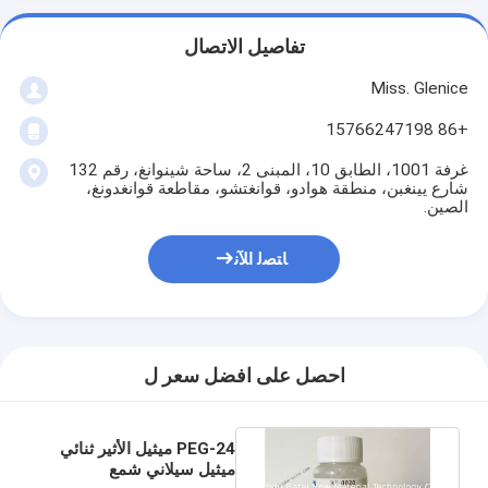
تفاصيل الاتصال
Miss. Glenice
+86 15766247198
غرفة 1001، الطابق 10، المبنى 2، ساحة شينوانغ، رقم 132
شارع يينغبن، منطقة هوادو، قوانغتشو، مقاطعة قوانغدونغ،
الصين.
ﺎﺘﺼﻟ ﺍﻶﻧ
احصل على افضل سعر ل
PEG-24 ميثيل الأثير ثنائي
ميثيل سيلاني شمع