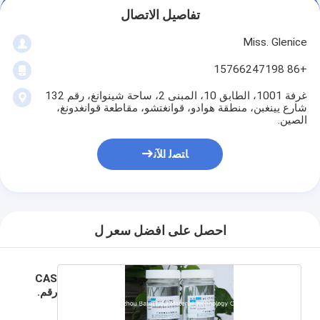
تفاصيل الاتصال
Miss. Glenice
+86 15766247198
غرفة 1001، الطابق 10، المبنى 2، ساحة شينوانغ، رقم 132
شارع يينغبن، منطقة هوادو، قوانغتشو، مقاطعة قوانغدونغ،
الصين.
ﺎﺘﺼﻟ ﺍﻶﻧ
احصل على افضل سعر ل
CAS
رقم.