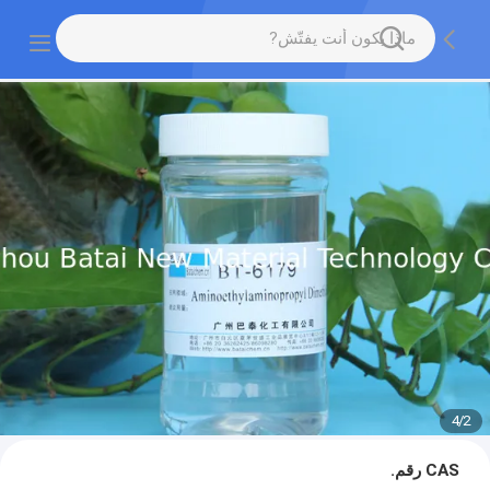
4
/
2
CAS رقم.