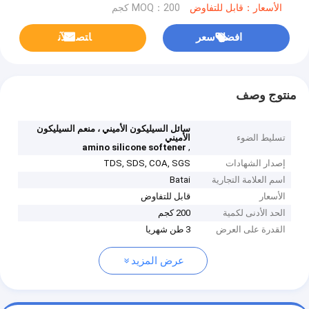
الأسعار：قابل للتفاوض
MOQ：200 كجم
افضل سعر
ﺎﺘﺼﻟ ﺍﻶﻧ
منتوج وصف
سائل السيليكون الأميني ، منعم السيليكون
تسليط الضوء
الأميني
,
amino silicone softener
إصدار الشهادات
TDS, SDS, COA, SGS
اسم العلامة التجارية
Batai
الأسعار
قابل للتفاوض
الحد الأدنى لكمية
200 كجم
القدرة على العرض
3 طن شهريا
عرض المزيد