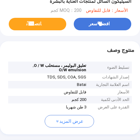
السيليكون السائل لمنتجات العناية بالبشرة
الأسعار：قابل للتفاوض
MOQ：200 كجم
افضل سعر
ﺎﺘﺼﻟ ﺍﻶﻧ
منتوج وصف
,
تعليق البوليمر ، مستحلب O / W
تسليط الضوء
O/W emulsion
إصدار الشهادات
TDS, SDS, COA, SGS
اسم العلامة التجارية
Batai
الأسعار
قابل للتفاوض
الحد الأدنى لكمية
200 كجم
القدرة على العرض
3 طن شهريا
عرض المزيد