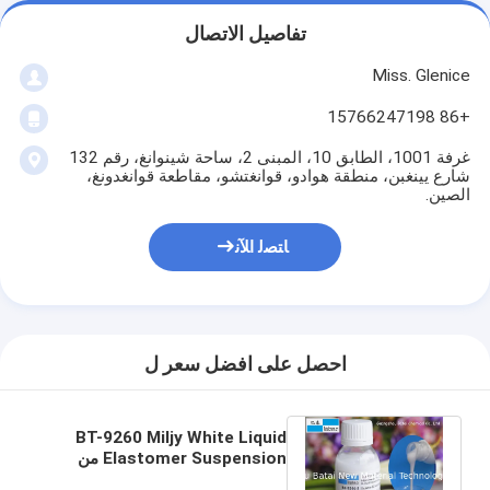
تفاصيل الاتصال
Miss. Glenice
+86 15766247198
غرفة 1001، الطابق 10، المبنى 2، ساحة شينوانغ، رقم 132
شارع يينغبن، منطقة هوادو، قوانغتشو، مقاطعة قوانغدونغ،
الصين.
ﺎﺘﺼﻟ ﺍﻶﻧ
احصل على افضل سعر ل
BT-9260 Miljy White Liquid
Elastomer Suspension من
السيليكون السائل لمنتجات العناية