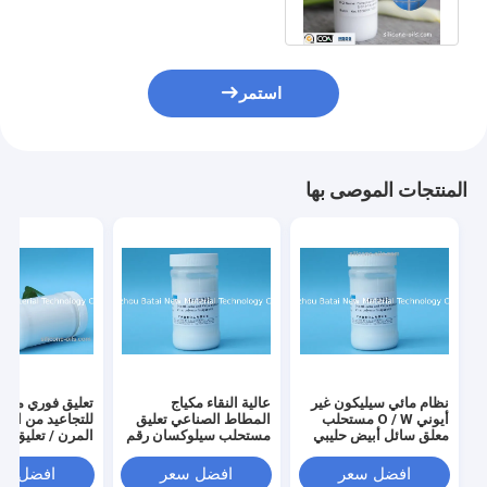
بالبشرة
استمر
المنتجات الموصى بها
نظام مائي سيليكون غير
عالية النقاء مكياج
تعليق فوري مضاد
أيوني O / W مستحلب
المطاط الصناعي تعليق
للتجاعيد من الس
معلق سائل أبيض حليبي
مستحلب سيلوكسان رقم
المرن / تعليق
EINECS N / A
كروسبوليمر لمنتج
الشخصية BT-9279
افضل سعر
افضل سعر
افضل سع