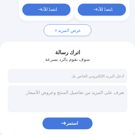
زيت السيليكون الأميني
ﺎﺘﺼﻟ ﺍﻶﻧ
ﺎﺘﺼﻟ ﺍﻶﻧ
زيت السيليكون
ثلاثي ميثيل سيلوكسيليكات
عرض المزيد
وكيل واقية من الشمس
اترك رسالة
سوف نقوم بالرد بسرعة
استمر