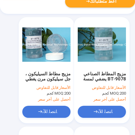
أعط متطلباتك
مزيج المطاط الصناعي
مزيج مطاط السيليكون ،
BT-9078 يضفي لمسة
جل سيليكون مرن يغطي
مخملية / ليس شعورًا
فعالية التجاعيد BT-9078
الأسعار:
قابل للتفاوض
الأسعار:
قابل للتفاوض
دهنيًا
200 كجم
MOQ:
200 كجم
MOQ:
أحصل على آخر سعر
أحصل على آخر سعر
ﺎﺘﺼﻟ ﺍﻶﻧ
ﺎﺘﺼﻟ ﺍﻶﻧ