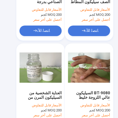
الصف سيليكون المطاط
الصناعي بدرجة
هلام المرن من السيليكون
جل BT-9080 خاصية
مستحضرات التجميل مع
الأسعار:
قابل للتفاوض
الأسعار:
قابل للتفاوض
سماكة عالية
تشتت ممتاز BT-9080
200 كجم
MOQ:
هلام مطاط السيليكون للماء
200 كجم
MOQ:
أحصل على آخر سعر
أحصل على آخر سعر
زيت سيليكون قابل للذوبان في الماء
ﺎﺘﺼﻟ ﺍﻶﻧ
ﺎﺘﺼﻟ ﺍﻶﻧ
شمع السيليكون
تعليق المطاط الصناعي
سائل حريري مرن
سيليكون متطاير
مستحلب السيليكون
BT-9080 السيليكون
العناية الشخصية من
مزيج السيليكون
عالي اللزوجة خليط
السيليكون المرن من
إلاستومر ، pdms
مزيج 45٪ - 60٪ محتوى
الأسعار:
قابل للتفاوض
الأسعار:
قابل للتفاوض
crosspolymer التشتت
مادة غير متطايرة BT-
زيت السيليكون فينيل ميثيل
200 كجم
MOQ:
200 كجم
MOQ:
ممتاز
9080
أحصل على آخر سعر
أحصل على آخر سعر