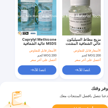
مزيج مطاط السيليكون
Caprylyl Methicone
عالي الشفافية المشتت
MSDS عالية الشفافية
بالزيت المطبق في
المشتتة بالزيت المطبقة
الأسعار:
قابل للتفاوض
الأسعار:
قابل للتفاوض
منتجات العناية بالبشرة
في Essence BT-9050
200 كجم
MOQ:
200 كجم
MOQ:
BT-9188
أحصل على آخر سعر
أحصل على آخر سعر
ﺎﺘﺼﻟ ﺍﻶﻧ
ﺎﺘﺼﻟ ﺍﻶﻧ
وفر وقتك
دعنا نتصل بأفضل المنتجات معك.