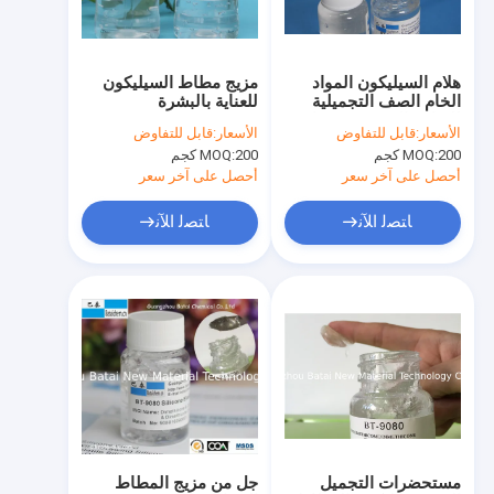
جولة في المعمل
مراقبة الجودة
هلام السيليكون المواد
مزيج مطاط السيليكون
الخام الصف التجميلية
للعناية بالبشرة
اتصل بنا
للعناية بالبشرة ومنتجات
الأسعار:
قابل للتفاوض
الأسعار:
قابل للتفاوض
المكياج BT-9055
200 كجم
MOQ:
200 كجم
MOQ:
أخبار
أحصل على آخر سعر
أحصل على آخر سعر
ﺎﺘﺼﻟ ﺍﻶﻧ
ﺎﺘﺼﻟ ﺍﻶﻧ
عامل انتشار الضوء
برايمر عضوي للوجه
كابريل الميثيكون
بولي ميثيل سيلسيسكوكسان
مسحوق سيليكون
مستحضرات التجميل
جل من مزيج المطاط