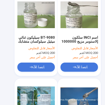
اسم INCI سلكون
BT-9080 سيليكون ثنائي
إلاستومر مزيج 1000000
ميثيل سيلوكسان متشابك
- 2000000 اللزوجة BT-
بوليمر مزيج تحسس
الأسعار:
قابل للتفاوض
الأسعار:
قابل للتفاوض
9080
مسحوق قوي
200 كجم
MOQ:
200 كجم
MOQ:
أحصل على آخر سعر
أحصل على آخر سعر
ﺎﺘﺼﻟ ﺍﻶﻧ
ﺎﺘﺼﻟ ﺍﻶﻧ
مسكن
منتجات
معلومات عنا