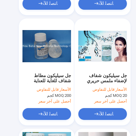
ﺎﺘﺼﻟ ﺍﻶﻧ
ﺎﺘﺼﻟ ﺍﻶﻧ
جل سيليكون شفاف
جل سيليكون مطاط
لإضفاء ملمس حريري
شفاف للغاية للعناية
كمادة التجميل BT-9055
بالبشرة ومنتجات المكياج
الأسعار:
قابل للتفاوض
الأسعار:
قابل للتفاوض
BT-9055
20 كجم
MOQ:
200 كجم
MOQ:
أحصل على آخر سعر
أحصل على آخر سعر
ﺎﺘﺼﻟ ﺍﻶﻧ
ﺎﺘﺼﻟ ﺍﻶﻧ