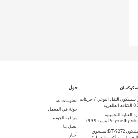
حول
يسكوكسان
وق سيليكون الثقل النوعي / جزيئات
معلومات عنا
جولة في المعمل
BT بودرة العناية التجميلية
مراقبة الجودة
Polymethylsilsesquioxane بنسبة 99.9٪
اتصل بنا
مادة خام السيليكون BT-9272: مسحوق
أخبار
تجميل من أكسيد السيليكون