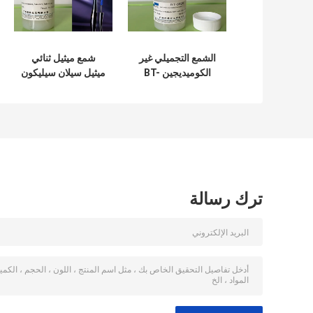
الشمع التجميلي غير
شمع ميثيل ثنائي
الكوميديجين BT-
ميثيل سيلان سيليكون
8828 أبيض إلى أصفر
أبيض BT-8828 غير
قليلاً
كوميدوغينيك
ترك رسالة