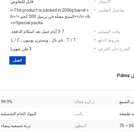
الأسعار:
قابل للتفاوض
تفاصيل التغليف:
<i>The product is packed in 200kg barrel.
</i> <b>المنتج معبأة في برميل 200 كجم.</b>
<i>Special packa
وقت التسليم:
3-7 أيام عمل بعد استلام الدفعة.
شروط الدفع:
T / T ، باي بال ، ويسترن يونيون ، L / C.
القدرة على العرض:
3 طن شهريا
اتصل
ن الشمع
تركيبة فعالة:
99.9%
ة طفيفة
يكتب:
المواد الخام التجميلية
65 ~ 75
المظهر:
تربة شمعية بيضاء