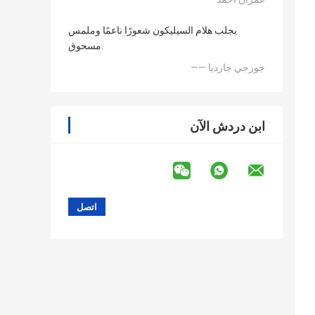
يجلب هلام السيليكون شعورًا ناعمًا وملمس
مسحوق.
—— جورجي جارديا
ابن دردش الآن