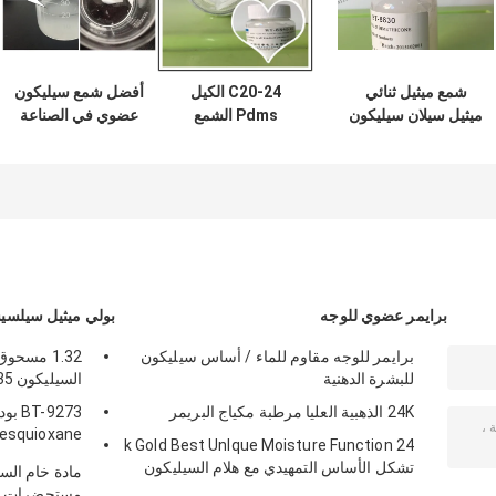
شمع ميثيل ثنائي
C20-24 الكيل
أفضل شمع سيليكون
ميثيل سيلان سيليكون
Pdms الشمع
عضوي في الصناعة
أبيض ≥ 99.9 بالمائة
التجميلي للمواد
للحصول على شهادة
تركيبة فعالة
الكيميائية اليومية
COA واقية من
الشمس
برايمر عضوي للوجه
بولي ميثيل سيلس
برايمر للوجه مقاوم للماء / أساس سيليكون
1.32 مسح
للبشرة الدهنية
السيليكون 0.35 الكثافة الظاهرية
24K الذهبية العليا مرطبة مكياج البريمر
-9273
24 k Gold Best UnIque Moisture Function
نقاء
تشكل الأساس التمهيدي مع هلام السيليكون
مستحضرات ال