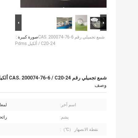
شمع تجميلي رقم CAS. 200074-76-6
صورة كبيرة :
/ C20-24 ألكيل Pdms
شمع تجميلي رقم CAS. 200074-76-6 / C20-24 ألكيل Pdms
وصف
اسم آخر:
لمعا
يشم:
رائح
نقطة الانصهار （℃）: